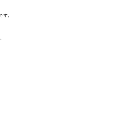
です。
。