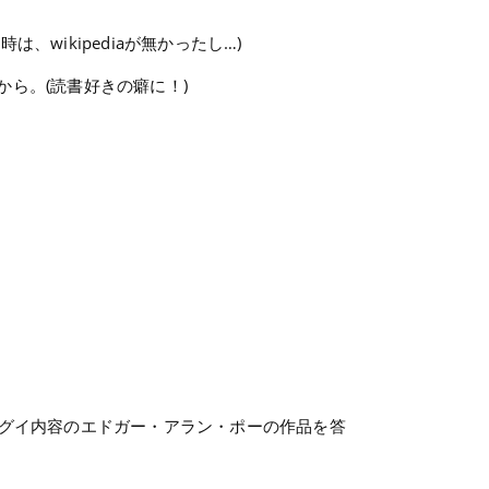
ikipediaが無かったし…)
ら。(読書好きの癖に！)
エグイ内容のエドガー・アラン・ポーの作品を答