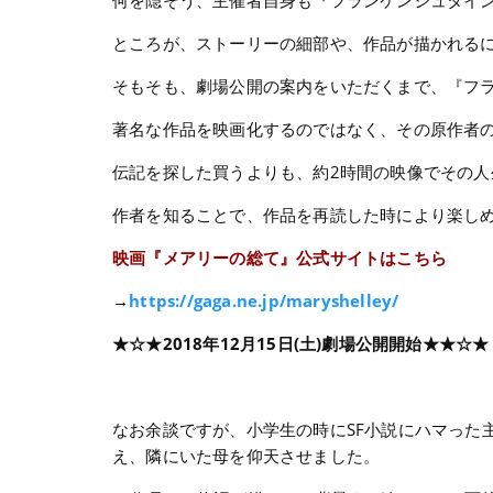
何を隠そう、主催者自身も『フランケンシュタイン
ところが、ストーリーの細部や、作品が描かれるに至
そもそも、劇場公開の案内をいただくまで、『フラ
著名な作品を映画化するのではなく、その原作者
伝記を探した買うよりも、約2時間の映像でその
作者を知ることで、作品を再読した時により楽し
映画『メアリーの総て』公式サイトはこちら
→
https://gaga.ne.jp/maryshelley/
★☆★2018年12月15日(土)劇場公開開始★★☆★
なお余談ですが、小学生の時にSF小説にハマった
え、隣にいた母を仰天させました。