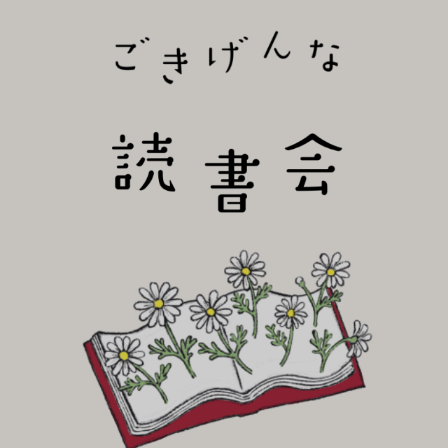
びり読書会~
ごき