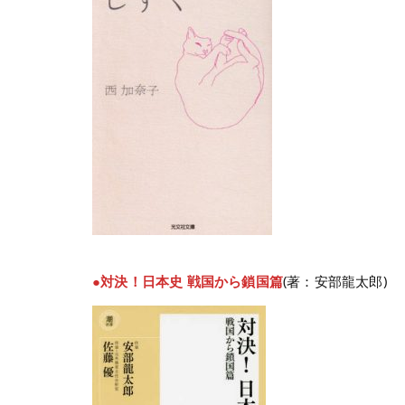
●対決！日本史 戦国から鎖国篇
(著：安部龍太郎)