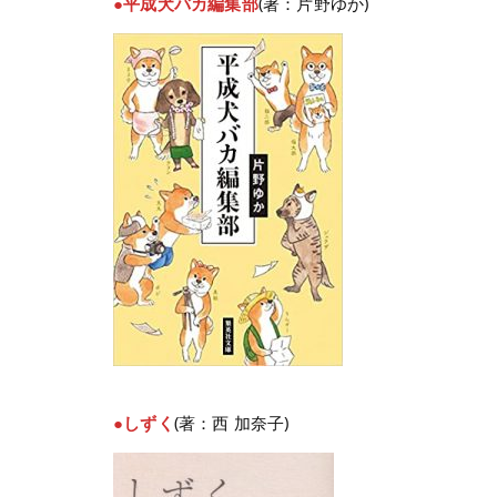
●平成犬バカ編集部
(著：片野ゆか)
●しずく
(著：西 加奈子)