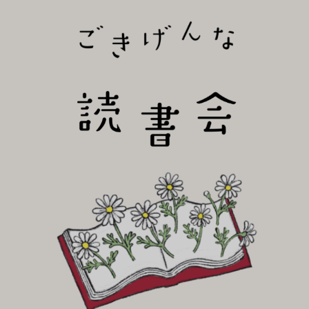
びり読書会~
ごき