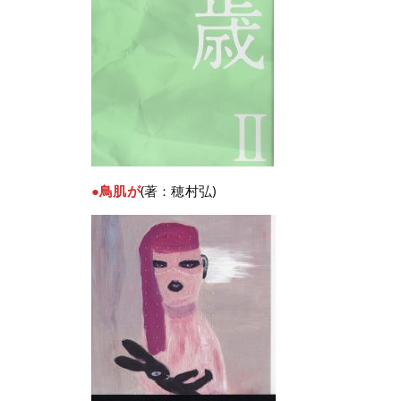
●鳥肌が
(著：穂村弘)