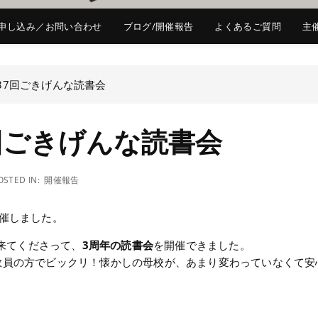
申し込み／お問い合わせ
ブログ/開催報告
よくあるご質問
主
37回ごきげんな読書会
回ごきげんな読書会
OSTED IN:
開催報告
開催しました。
が来てくださって、
3周年の読書会
を開催できました。
教員の方でビックリ！懐かしの母校が、あまり変わっていなくて安