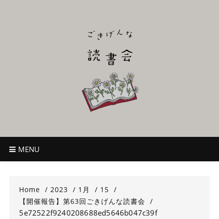
Skip
to
content
ごきげんな読
~児童書好き主催者によるオールジャンルOK！のんびり読書会~
書会
MENU
Home
2023
1月
15
【開催報告】第63回ごきげんな読書会
5e72522f9240208688ed5646b047c39f