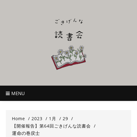
Skip
to
content
ごきげんな読
~児童書好き主催者によるオールジャンルOK！のんびり読書会~
書会
MENU
Home
2023
1月
29
【開催報告】第64回ごきげんな読書会
運命の巻戻士