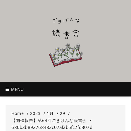
Skip
to
content
ごきげんな読
~児童書好き主催者によるオールジャンルOK！のんびり読書会~
書会
MENU
Home
2023
1月
29
【開催報告】第64回ごきげんな読書会
680b3b892768482c07afab5fc2fd307d