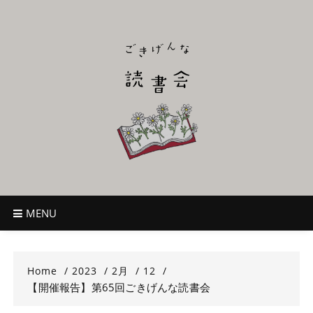
Skip
to
content
ごきげんな読
~児童書好き主催者によるオールジャンルOK！のんびり読書会~
書会
MENU
Home
2023
2月
12
【開催報告】第65回ごきげんな読書会