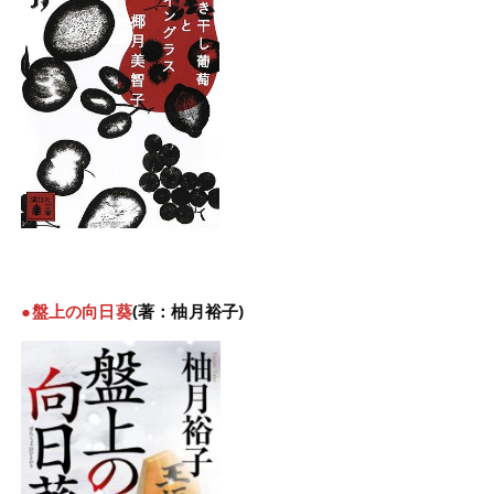
●盤上の向日葵
(著：柚月裕子)