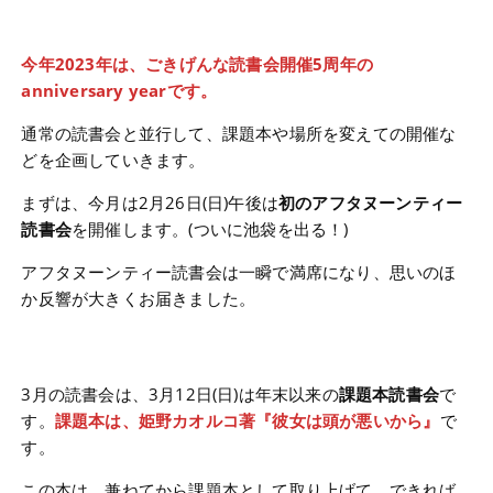
今年2023年は、ごきげんな読書会開催5周年の
anniversary yearです。
通常の読書会と並行して、課題本や場所を変えての開催な
どを企画していきます。
まずは、今月は2月26日(日)午後は
初のアフタヌーンティー
読書会
を開催します。(ついに池袋を出る！)
アフタヌーンティー読書会は一瞬で満席になり、思いのほ
か反響が大きくお届きました。
3月の読書会は、3月12日(日)は年末以来の
課題本読書会
で
す。
課題本は、姫野カオルコ著『彼女は頭が悪いから』
で
す。
この本は、兼ねてから課題本として取り上げて、できれば