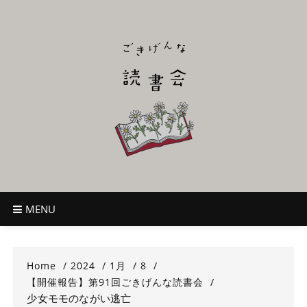
Skip
to
content
ごきげんな読
~児童書好き主催者によるオールジャンルOK！のんびり読書会~
書会
MENU
Home
2024
1月
8
【開催報告】第91回ごきげんな読書会
少女モモのながい逃亡