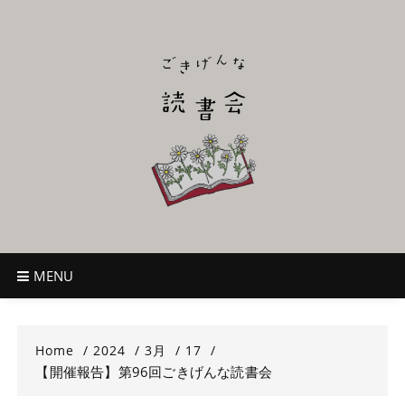
Skip
to
content
ごきげんな読
~児童書好き主催者によるオールジャンルOK！のんびり読書会~
書会
MENU
Home
2024
3月
17
【開催報告】第96回ごきげんな読書会