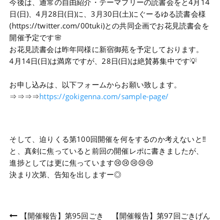
今後は、通常の自由紹介・テーマフリーの読書会をと4月14
日(日)、4月28日(日)に、3月30日(土)にぐーるゆる読書会様
(https://twitter.com/00tuki)との共同企画でお花見読書会を
開催予定です🌸
お花見読書会は昨年同様に新宿御苑を予定しております。
4月14日(日)は満席ですが、28日(日)は絶賛募集中です💡
お申し込みは、以下フォームからお願い致します。
⇒⇒⇒⇒
https://gokigenna.com/sample-page/
そして、迫りくる第100回開催を何をするのか考えないと‼
と、真剣に焦っていると前回の開催レポに書きましたが、
進捗としては更に焦っています😢😢😢😢😢
決まり次第、告知を出しますー◎
投
【開催報告】第95回ごき
【開催報告】第97回ごきげん