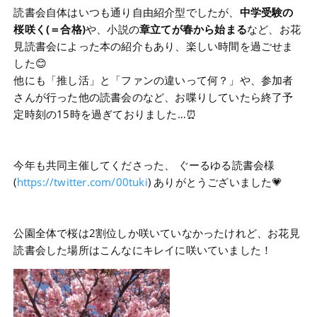
読書会自体はいつも通り自由紹介型でしたが、
中学受験の
桜咲く(＝合格)
や、小説の
章立てが春から始まる
など、お花
見読書会によった本の紹介もあり、楽しい時間を過ごせま
した😊
他にも「推し活」と「ファンの違いって何？」や、参加者
さんが行った他の読書会のなど、お喋りしていたら終了予
定時刻の15時を過ぎておりました…⏰
今年も共同主催してくださった、 ぐーるゆる読書会様
(
https://twitter.com/00tuki
) ありがとうございました💗
公園全体で桜は2割位しか咲いていなかったけれど、お花見
読書会した場所はこんなにキレイに咲いていました！