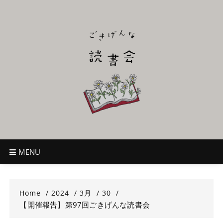
Skip
to
content
ごきげんな読
~児童書好き主催者によるオールジャンルOK！のんびり読書会~
書会
MENU
Home
2024
3月
30
【開催報告】第97回ごきげんな読書会