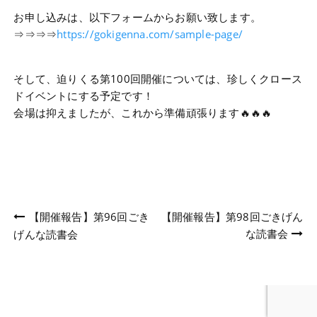
お申し込みは、以下フォームからお願い致します。
⇒⇒⇒⇒
https://gokigenna.com/sample-page/
そして、迫りくる第100回開催については、珍しくクロース
ドイベントにする予定です！
会場は抑えましたが、これから準備頑張ります🔥🔥🔥
投
【開催報告】第96回ごき
【開催報告】第98回ごきげん
な読書会
げんな読書会
稿
ナ
ビ
ゲ