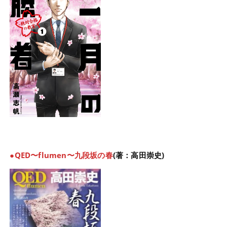
●QED〜flumen〜九段坂の春
(著：高田崇史)