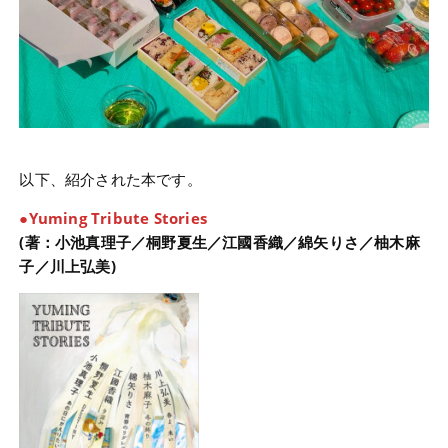
以下、紹介された本です。
●Yuming Tribute Stories
(著：小池真理子／桐野夏生／江國香織／綿矢りさ／柚木麻
子／川上弘美)