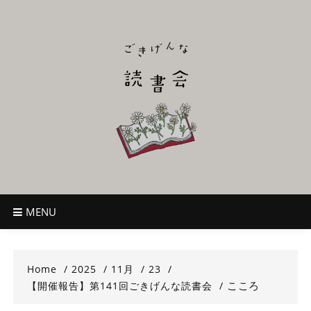
Skip
to
content
ごきげんな読
~児童書好き主催者によるオールジャンルOK！のんびり読書会~
書会
MENU
Home
2025
11月
23
こころ
【開催報告】第141回ごきげんな読書会