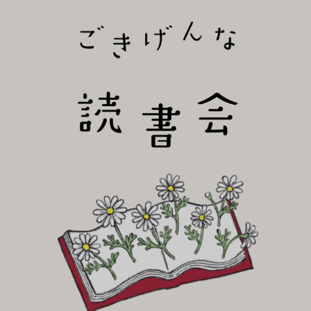
びり読書会~
ごき