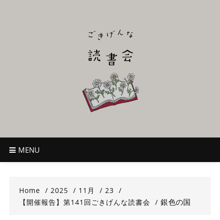
Skip
to
content
ごきげんな読
~児童書好き主催者によるオールジャンルOK！のんびり読書会~
書会
MENU
Home
2025
11月
23
銀色の国
【開催報告】第141回ごきげんな読書会