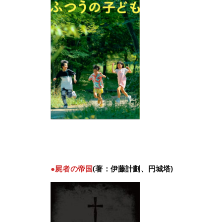
●屍者の帝国
(著：伊藤計劃、円城塔)