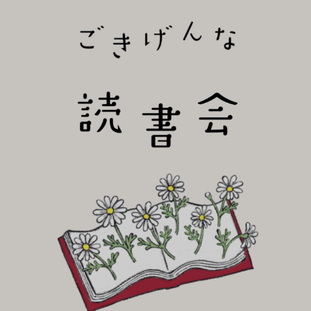
びり読書会~
ごき