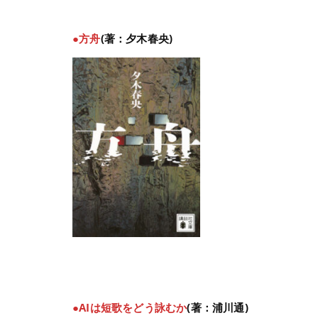
●方舟
(著：夕木春央)
●AIは短歌をどう詠むか
(著：浦川通)