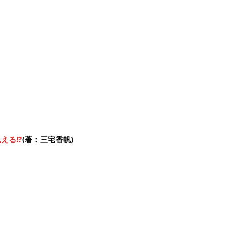
える!?
(著：三宅香帆)