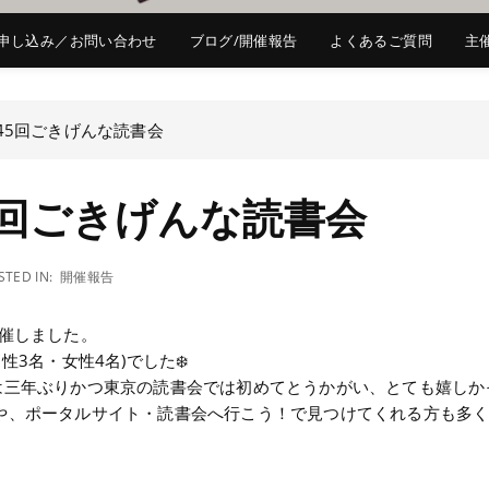
申し込み／お問い合わせ
ブログ/開催報告
よくあるご質問
主
45回ごきげんな読書会
5回ごきげんな読書会
STED IN:
開催報告
開催しました。
3名・女性4名)でした❄️
三年ぶりかつ東京の読書会では初めてとうかがい、とても嬉しかっ
ramや、ポータルサイト・読書会へ行こう！で見つけてくれる方も