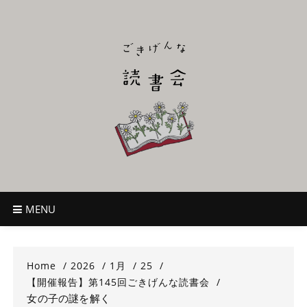
Skip
to
content
ごきげんな読
~児童書好き主催者によるオールジャンルOK！のんびり読書会~
書会
MENU
Home
2026
1月
25
【開催報告】第145回ごきげんな読書会
女の子の謎を解く