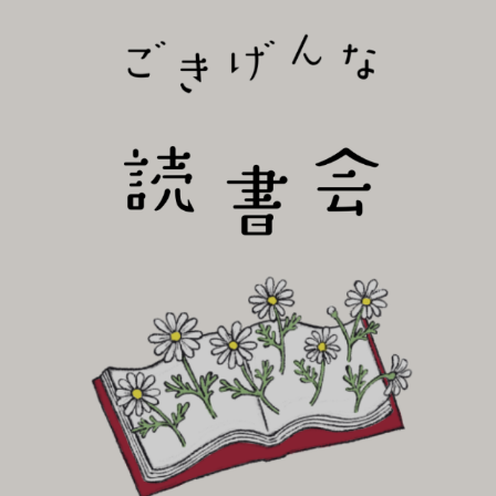
びり読書会~
ごき