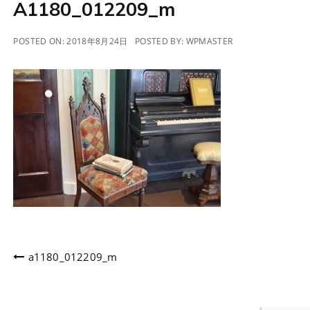
A1180_012209_m
POSTED ON:
2018年8月24日
POSTED BY:
WPMASTER
投
a1180_012209_m
稿
ナ