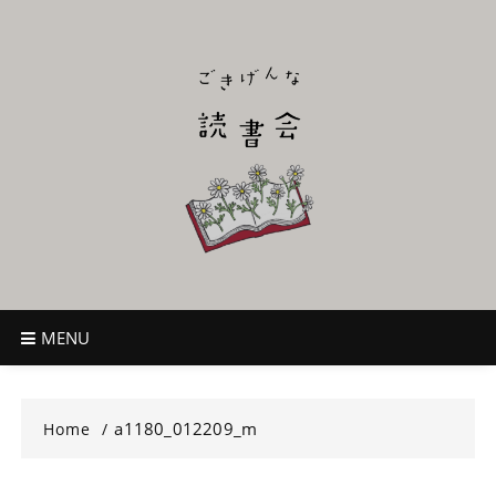
Skip
to
content
ごきげんな読
~児童書好き主催者によるオールジャンルOK！のんびり読書会~
書会
MENU
a1180_012209_m
Home