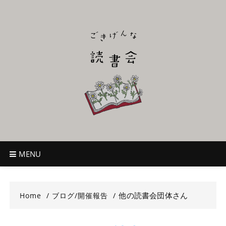
Skip
to
content
ごきげんな読
~児童書好き主催者によるオールジャンルOK！のんびり読書会~
書会
MENU
他の読書会団体さん
Home
ブログ/開催報告